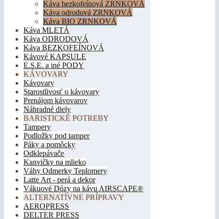
Káva bezkofeínová ZRNKOVÁ
Káva odrodová ZRNKOVÁ
Káva BIO ZRNKOVÁ
Káva MLETÁ
Káva ODRODOVÁ
Káva BEZKOFEÍNOVÁ
Kávové KAPSULE
E.S.E. a iné PODY
KÁVOVARY
Kávovary
Starostlivosť o kávovary
Prenájom kávovarov
Náhradné diely
BARISTICKÉ POTREBY
Tampery
Podložky pod tamper
Páky a pomôcky
Odklepávače
Kanvičky na mlieko
Váhy Odmerky Teplomery
Latte Art - perá a dekor
Vákuové Dózy na kávu AIRSCAPE®
ALTERNATÍVNE PRÍPRAVY
AEROPRESS
DELTER PRESS