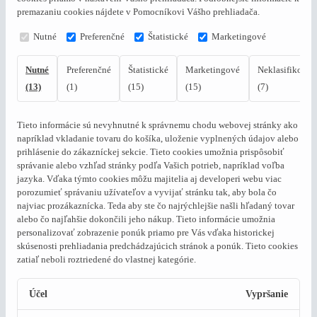
premazaniu cookies nájdete v Pomocníkovi Vášho prehliadača.
Nutné
Preferenčné
Štatistické
Marketingové
Nutné
Preferenčné
Štatistické
Marketingové
Neklasifikovan
(13)
(1)
(15)
(15)
(7)
Tieto informácie sú nevyhnutné k správnemu chodu webovej stránky ako
napríklad vkladanie tovaru do košíka, uloženie vyplnených údajov alebo
prihlásenie do zákazníckej sekcie.
Tieto cookies umožnia prispôsobiť
správanie alebo vzhľad stránky podľa Vašich potrieb, napríklad voľba
jazyka.
Vďaka týmto cookies môžu majitelia aj developeri webu viac
porozumieť správaniu užívateľov a vyvijať stránku tak, aby bola čo
najviac prozákaznícka. Teda aby ste čo najrýchlejšie našli hľadaný tovar
alebo čo najľahšie dokončili jeho nákup.
Tieto informácie umožnia
personalizovať zobrazenie ponúk priamo pre Vás vďaka historickej
skúsenosti prehliadania predchádzajúcich stránok a ponúk.
Tieto cookies
zatiaľ neboli roztriedené do vlastnej kategórie.
Účel
Vypršanie