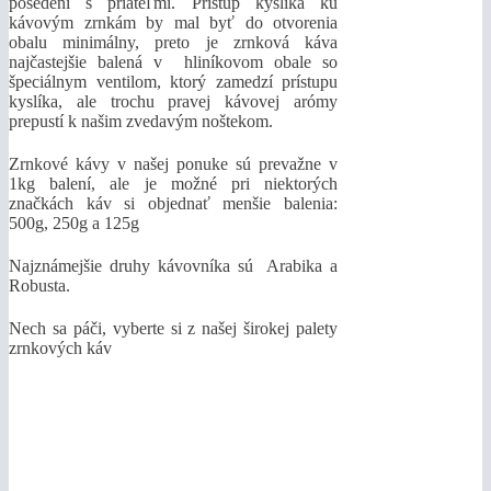
posedení s priateľmi. Prístup kyslíka ku
kávovým zrnkám by mal byť do otvorenia
obalu minimálny, preto je zrnková káva
najčastejšie balená v hliníkovom obale so
špeciálnym ventilom, ktorý zamedzí prístupu
kyslíka, ale trochu pravej kávovej arómy
prepustí k našim zvedavým noštekom.
Zrnkové kávy v našej ponuke sú prevažne v
1kg balení, ale je možné pri niektorých
značkách káv si objednať menšie balenia:
500g, 250g a 125g
Najznámejšie druhy kávovníka sú Arabika a
Robusta.
Nech sa páči, vyberte si z našej širokej palety
zrnkových káv