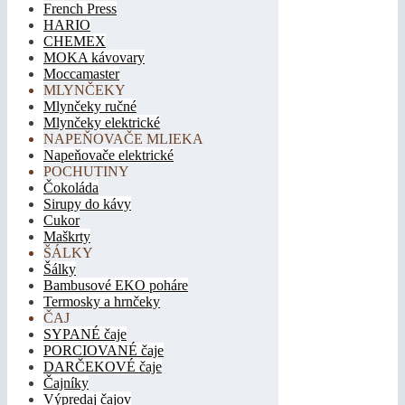
French Press
HARIO
CHEMEX
MOKA kávovary
Moccamaster
MLYNČEKY
Mlynčeky ručné
Mlynčeky elektrické
NAPEŇOVAČE MLIEKA
Napeňovače elektrické
POCHUTINY
Čokoláda
Sirupy do kávy
Cukor
Maškrty
ŠÁLKY
Šálky
Bambusové EKO poháre
Termosky a hrnčeky
ČAJ
SYPANÉ čaje
PORCIOVANÉ čaje
DARČEKOVÉ čaje
Čajníky
Výpredaj čajov