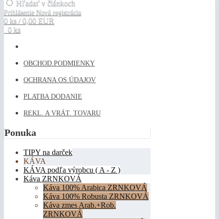
Hľadať v článkoch
Prihlásenie
Nová registrácia
0 ks / 0,00 EUR
0 ks
OBCHOD.PODMIENKY
OCHRANA OS.ÚDAJOV
PLATBA DODANIE
REKL. A VRÁT. TOVARU
Ponuka
TIPY na darček
KÁVA
KÁVA podľa výrobcu ( A - Z )
Káva ZRNKOVÁ
Káva 100% Arabica ZRNKOVÁ
Káva 100% Robusta ZRNKOVÁ
Káva zmes Arab.+Rob.
ZRNKOVÁ