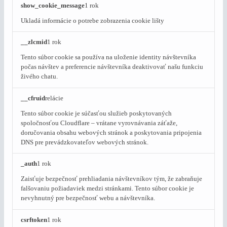
show_cookie_message
1 rok
Ukladá informácie o potrebe zobrazenia cookie lišty
__zlcmid
1 rok
Tento súbor cookie sa používa na uloženie identity návštevníka
počas návštev a preferencie návštevníka deaktivovať našu funkciu
živého chatu.
__cfruid
relácie
Tento súbor cookie je súčasťou služieb poskytovaných
spoločnosťou Cloudflare – vrátane vyrovnávania záťaže,
doručovania obsahu webových stránok a poskytovania pripojenia
DNS pre prevádzkovateľov webových stránok.
_auth
1 rok
Zaisťuje bezpečnosť prehliadania návštevníkov tým, že zabraňuje
falšovaniu požiadaviek medzi stránkami. Tento súbor cookie je
nevyhnutný pre bezpečnosť webu a návštevníka.
csrftoken
1 rok