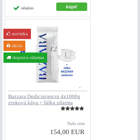
skladom
novinka
akcia
doprava zdarma
Bazzara Dodicigrancru 4x1000g
zrnková káva + šálka zdarma
Naša cena
154,00 EUR