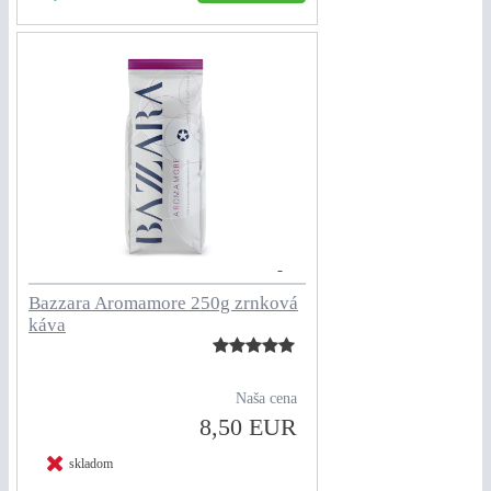
Bazzara Aromamore 250g zrnková
káva
Naša cena
8,50 EUR
skladom