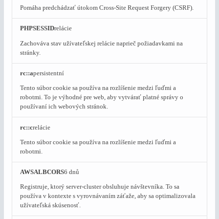
Pomáha predchádzať útokom Cross-Site Request Forgery (CSRF).
PHPSESSID
relácie
Zachováva stav užívateľskej relácie naprieč požiadavkami na
stránky.
rc::a
persistentní
Tento súbor cookie sa používa na rozlíšenie medzi ľuďmi a
robotmi. To je výhodné pre web, aby vytvárať platné správy o
používaní ich webových stránok.
rc::c
relácie
Tento súbor cookie sa používa na rozlíšenie medzi ľuďmi a
robotmi.
AWSALBCORS
6 dnů
Registruje, ktorý server-cluster obsluhuje návštevníka. To sa
používa v kontexte s vyrovnávaním záťaže, aby sa optimalizovala
užívateľská skúsenosť.