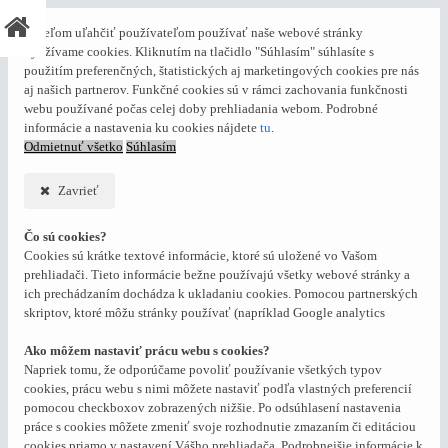
S cieľom uľahčiť používateľom používať naše webové stránky
využívame cookies. Kliknutím na tlačidlo "Súhlasím" súhlasíte s
použitím preferenčných, štatistických aj marketingových cookies pre nás
aj našich partnerov. Funkčné cookies sú v rámci zachovania funkčnosti
webu používané počas celej doby prehliadania webom. Podrobné
informácie a nastavenia ku cookies nájdete
tu
.
Odmietnuť všetko
Súhlasím
Zavrieť
Čo sú cookies?
Cookies sú krátke textové informácie, ktoré sú uložené vo Vašom
prehliadači. Tieto informácie bežne používajú všetky webové stránky a
ich prechádzaním dochádza k ukladaniu cookies. Pomocou partnerských
skriptov, ktoré môžu stránky používať (napríklad Google analytics
Ako môžem nastaviť prácu webu s cookies?
Napriek tomu, že odporúčame povoliť používanie všetkých typov
cookies, prácu webu s nimi môžete nastaviť podľa vlastných preferencií
pomocou checkboxov zobrazených nižšie. Po odsúhlasení nastavenia
práce s cookies môžete zmeniť svoje rozhodnutie zmazaním či editáciou
cookies priamo v nastavení Vášho prehliadača. Podrobnejšie informácie k