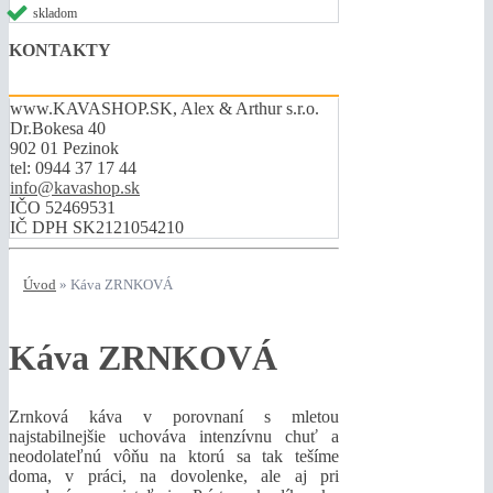
skladom
KONTAKTY
www.KAVASHOP.SK, Alex & Arthur s.r.o.
Dr.Bokesa 40
902 01 Pezinok
tel:
0944 37 17 44
info@kavashop.sk
IČO 52469531
IČ DPH SK2121054210
Úvod
»
Káva ZRNKOVÁ
Káva ZRNKOVÁ
Zrnková káva v porovnaní s mletou
najstabilnejšie uchováva intenzívnu chuť a
neodolateľnú vôňu na ktorú sa tak tešíme
doma, v práci, na dovolenke, ale aj pri